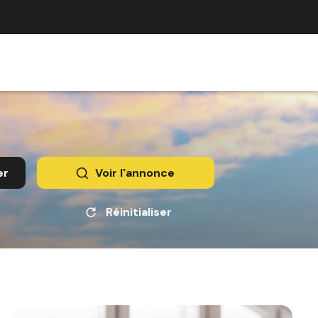
er
Voir l'annonce
Réinitialiser