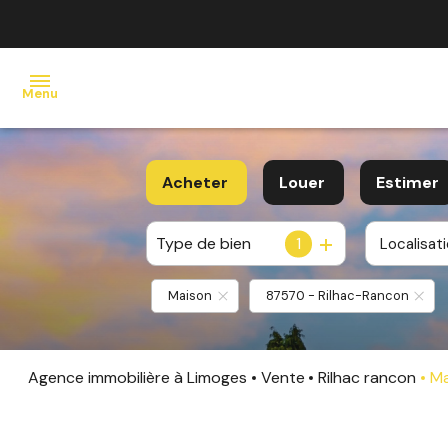
Menu
ACCUEIL
Acheter
Louer
Estimer
VENTE
Type de bien
1
Localisat
De l'ancien
à l'année
LOCATION
De l'immo pro
De l'immo pro
Maison
87570 - Rilhac-Rancon
ESTIMATION
AGENCE
Agence immobilière à Limoges
Vente
Rilhac rancon
Ma
CONTACT