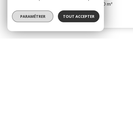
Maison 3 pièce(s)
2 chambre(s)
100 m²
Rilhac-Rancon (87570)
PARAMÉTRER
TOUT ACCEPTER