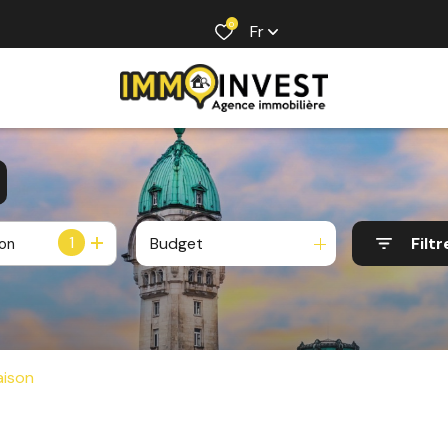
0
Fr
1
Budget
Filtr
ion
ison